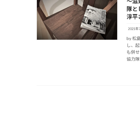
～滋
隊と
淳平
2021年
by 
し、起
も併せ
協力隊