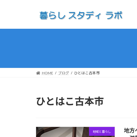
コ
ナ
ン
ビ
テ
ゲ
ン
ー
ツ
シ
へ
ョ
ス
ン
キ
に
ッ
移
プ
動
HOME
ブログ
ひとはこ古本市
ひとはこ古本市
地方
地域と暮らし