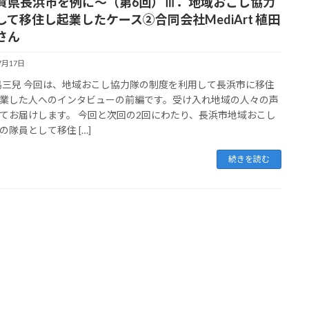
賀県長浜市を例に～（第6回）Ⅲ．地域おこし協力
して移住し起業したケース②合同会社MediArt 植田
さん
7月17日
松島三兒 今回は、地域おこし協力隊の制度を利用して長浜市に移住
業した人へのインタビューの前編です。受け入れ地域の人々の声
てお届けします。 今回と次回の2回にわたり、長浜市地域おこし
の隊員として移住 […]
続きを読む