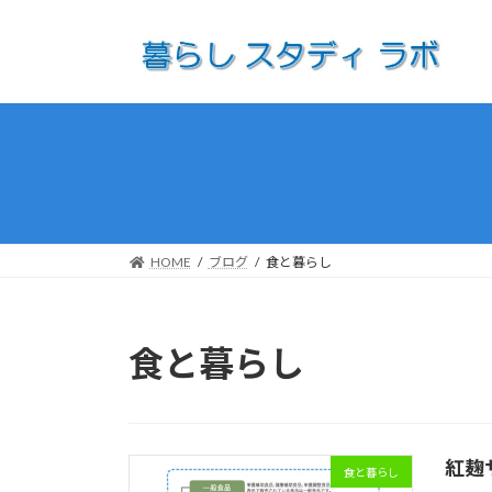
コ
ナ
ン
ビ
テ
ゲ
ン
ー
ツ
シ
へ
ョ
ス
ン
キ
に
ッ
移
プ
動
HOME
ブログ
食と暮らし
食と暮らし
紅麹
食と暮らし