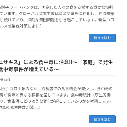
松島悦子 フードバンクは、困窮した人々の食を支援する重要な役割
ています。グローバル資本主義は資源や富を偏在化し、経済格差
し続けており、深刻な貧困問題を引き起こしています。新型コロ
ルス感染症対策によ […]
続きを読む
ニサキス」による食中毒に注意‼～「家庭」で発生
食中毒事件が増えている～
9月14日
松島悦子 コロナ禍のなか、飲食店での食事機会が減少し、食中毒の
況が例年と異なる様相を呈しています。食中毒統計（厚生労働
り、食生活にどのような変化が起こっているのかを考察します。
中毒の発生件数が減 […]
続きを読む