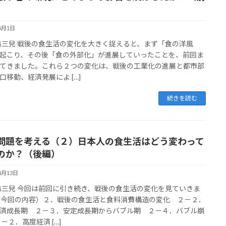
5月1日
松島三兒 戦後の食生活の変化を大きく捉えると、まず「食の洋風
起こり、その後「食の外部化」が進展していったことを、前回ま
てきました。これら２つの変化は、戦後の工業化の進展と都市部
口移動、経済発展によ […]
続きを読む
問題を考える（２）日本人の食生活はどう変わって
のか？（後編）
4月13日
松島三兒 今回は前回に引き続き、戦後の食生活の変化を見ていきま
（今回の内容）２．戦後の食生活と食料消費構造の変化 ２－２．
済成長期 ２－３．安定成長期からバブル期 ２－４．バブル崩
２－２．高度経済 […]