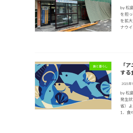
by 
を担っ
を拡大
ナウイ
「ア
食と暮らし
する
2021年
by 
発生状
省）よ
1．食