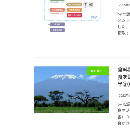
2025年
by 
メント
した。
摂取す
食料
食と暮らし
食を
半②
2022年
by 
食生活
容）３
脅かさ