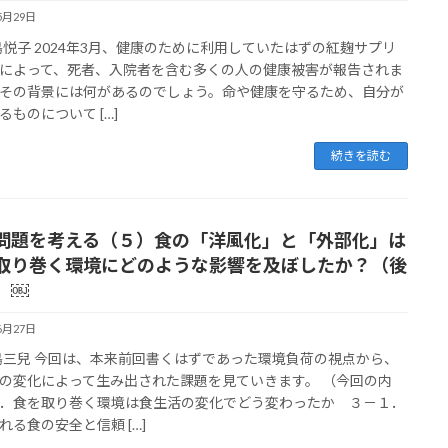
5月29日
松島悦子 2024年3月、健康のために利用していたはずの紅麹サプリ
によって、死者、入院者を含む多くの人の健康被害が報告されま
その背景には何があるのでしょう。命や健康を守るため、自分が
るものについて […]
続きを読む
問題を考える（５）食の「洋風化」と「外部化」は
取り巻く環境にどのような影響を及ぼしたか？（後
）￼
6月27日
松島三兒 今回は、本来前回書くはずであった環境負荷の視点から、
の変化によって生み出された課題を見ていきます。 （今回の内
．食を取り巻く環境は食生活の変化でどう変わったか ３－１．
れる食の安全と信頼 […]