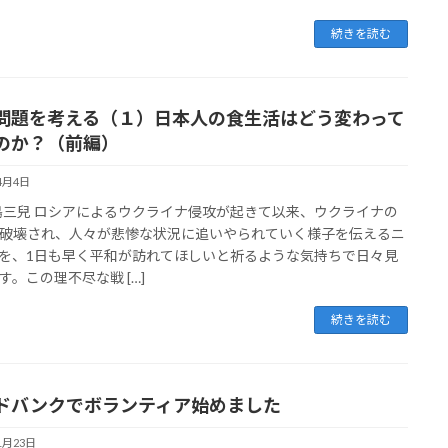
続きを読む
問題を考える（１）日本人の食生活はどう変わって
のか？（前編）
4月4日
松島三兒 ロシアによるウクライナ侵攻が起きて以来、ウクライナの
破壊され、人々が悲惨な状況に追いやられていく様子を伝えるニ
を、1日も早く平和が訪れてほしいと祈るような気持ちで日々見
す。この理不尽な戦 […]
続きを読む
ドバンクでボランティア始めました
1月23日