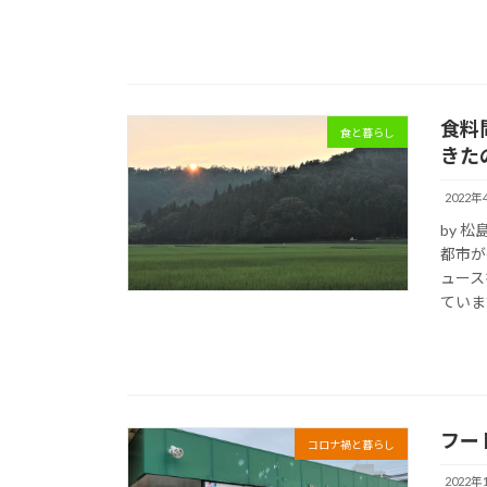
食料
食と暮らし
きた
2022年
by 
都市が
ュース
ていま
フー
コロナ禍と暮らし
2022年