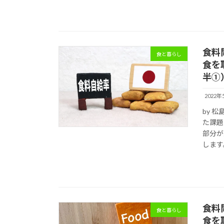
食料
食と暮らし
食を
半①
2022年
by 
た課題
部分が
します
食料
食と暮らし
食を