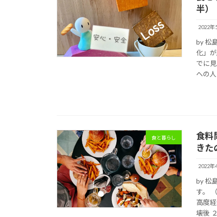
半）
2022年
by 
化」が
でに見
への人
食料
食と暮らし
きた
2022年
by 
す。 
高度経
壊後 