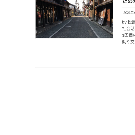
たの
2021年
by 
社会活
1回目
動や交