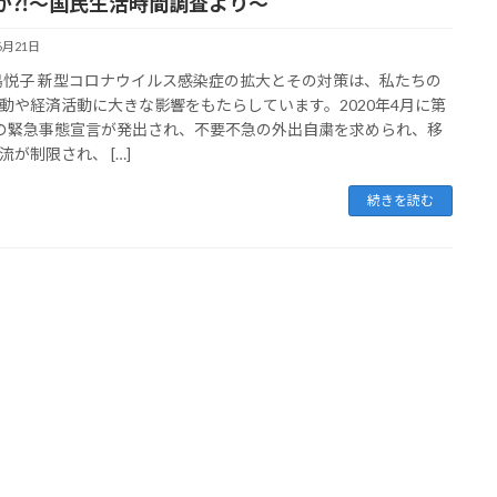
か⁈～国民生活時間調査より～
6月21日
松島悦子 新型コロナウイルス感染症の拡大とその対策は、私たちの
動や経済活動に大きな影響をもたらしています。2020年4月に第
の緊急事態宣言が発出され、不要不急の外出自粛を求められ、移
流が制限され、 […]
続きを読む