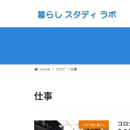
コ
ナ
ン
ビ
テ
ゲ
ン
ー
ツ
シ
へ
ョ
ス
ン
キ
に
ッ
移
プ
動
HOME
ブログ
仕事
仕事
コロ
コロナ禍と暮らし