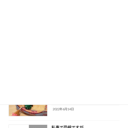
2025年8月2日
紅麹サプリメント事故からみた機能性
食と暮らし
表示食品の危うさ
2025年5月29日
食料問題を考える（５）食の「洋風
食と暮らし
化」と「外部化」は食を取り巻く環境
にどのような影響を及ぼしたか？（後
半②）￼
2022年6月27日
トイプードルの仔犬を迎えて（2022
愛犬と暮らし
年6月14日）
2022年6月14日
私事で恐縮ですが…