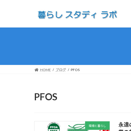
コ
ナ
ン
ビ
テ
ゲ
ン
ー
ツ
シ
へ
ョ
ス
ン
キ
に
ッ
移
プ
動
HOME
ブログ
PFOS
PFOS
永遠
環境と暮らし