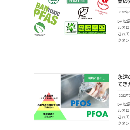
業の
2022年
by 
ルオロ
されて
クタンス
永遠
環境と暮らし
てき
2022年
by 
ルオロ
されて
クタンス