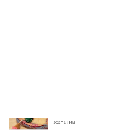
初めてのコロナ体験 ～嗅覚・味覚障
コロナ禍と暮らし
害～
2025年8月2日
紅麹サプリメント事故からみた機能性
食と暮らし
表示食品の危うさ
2025年5月29日
食料問題を考える（５）食の「洋風
食と暮らし
化」と「外部化」は食を取り巻く環境
にどのような影響を及ぼしたか？（後
半②）￼
2022年6月27日
トイプードルの仔犬を迎えて（2022
愛犬と暮らし
年6月14日）
2022年6月14日